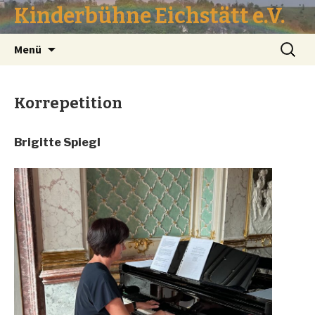
Kinderbühne Eichstätt e.V.
Springe
Suche
Menü
zum
nach:
Inhalt
Korrepetition
Brigitte Spiegl